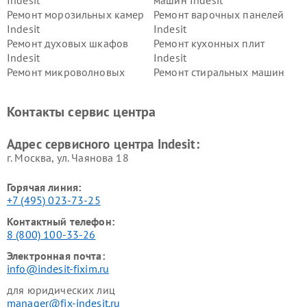
Ремонт морозильных камер
Ремонт варочных панелей
Indesit
Indesit
Ремонт духовых шкафов
Ремонт кухонных плит
Indesit
Indesit
Ремонт микроволновых
Ремонт стиральных машин
печей Indesit
Indesit
Ремонт холодильных камер
Ремонт сушильных машин
Контакты сервис центра
Indesit
Indesit
Адрес сервисного центра Indesit:
г. Москва, ул. Чаянова 18
Горячая линия:
+7 (495) 023-73-25
Контактный телефон:
8 (800) 100-33-26
Электронная почта:
info@indesit-fixim.ru
для юридических лиц
manager@fix-indesit.ru