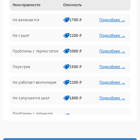
Неисправности
Стоимость
Нагрев
Не включается
1700 ₽
Подробнее →
Механические повреждения
Не сушит
2200 ₽
Подробнее →
Оптика
Проблемы с термостатом
2000 ₽
Подробнее →
Программное обеспечение
Перегрев
2500 ₽
Подробнее →
Датчики
Не работает вентиляция
2200 ₽
Подробнее →
Безопасность
Не запускается цикл
1800 ₽
Подробнее →
Проблемы с датчиком
2500 ₽
Подробнее →
влажности
Не работает нагреватель
2500 ₽
Подробнее →