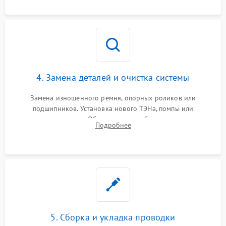
оценка циркуляции хладагента.
4. Замена деталей и очистка системы
Замена изношенного ремня, опорных роликов или
подшипников. Установка нового ТЭНа, помпы или
термодатчиков. Обязательная глубокая очистка
Подробнее
конденсатора, крыльчатки вентилятора и воздуховодов от
ворса. Восстановление платы управления.
5. Сборка и укладка проводки