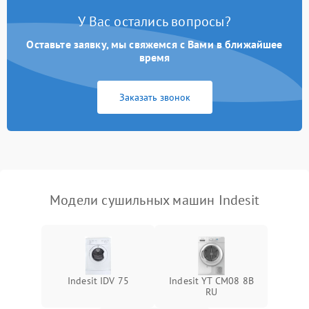
У Вас остались вопросы?
Проблемы с блоком
1800 ₽
Подробнее →
управления
Оставьте заявку, мы свяжемся с Вами в ближайшее
время
Не завершает программу
1500 ₽
Подробнее →
Заказать звонок
Зависает программа
1500 ₽
Подробнее →
Ошибка на дисплее
1290 ₽
Подробнее →
Модели сушильных машин Indesit
Indesit IDV 75
Indesit YT CM08 8B
RU