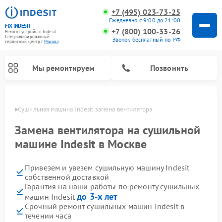
+7 (495) 023-73-25
Ежедневно с 9:00 до 21:00
FIX-INDESIT
+7 (800) 100-33-26
Ремонт устройств Indesit
Специализированный
Звонок бесплатный по РФ
cервисный центр г.
Москва
Мы ремонтируем
Позвонить
оскве
Сушильная машина Indesit замена вентилятора
Замена вентилятора на сушильной
машине Indesit в Москве
Привезем и увезем сушильную машину Indesit
собственной доставкой
Гарантия на наши работы по ремонту сушильных
до 3-х лет
машин Indesit
Ремонт морозильных камер Indesit
Ремонт микроволновых печей Indesit
Ремонт холодильных камер Indesit
Ремонт посудомоечных машин Indesit
Ремонт варочных панелей Indesit
Ремонт стиральных машин Indesit
Срочный ремонт сушильных машин Indesit в
течении часа