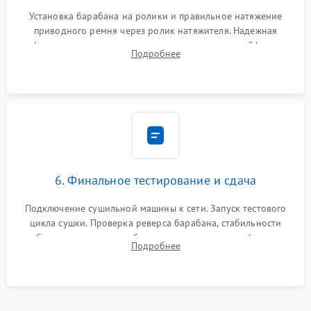
Установка барабана на ролики и правильное натяжение
приводного ремня через ролик натяжителя. Надежная
фиксация всех узлов, подключение клемм и шлейфов к
Подробнее
модулю управления. Монтаж корпусных панелей, люка и
верхней крышки устройства.
6. Финальное тестирование и сдача
Подключение сушильной машины к сети. Запуск тестового
цикла сушки. Проверка реверса барабана, стабильности
набора температуры, работы дренажного насоса (откачка
Подробнее
конденсата) и отсутствия посторонних скрипов, стуков или
вибраций.