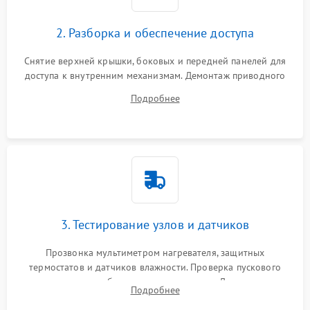
2. Разборка и обеспечение доступа
Снятие верхней крышки, боковых и передней панелей для
доступа к внутренним механизмам. Демонтаж приводного
ремня, панели управления и защитных кожухов.
Подробнее
Обеспечение свободного доступа к ТЭНу, компрессору,
двигателю и дренажной помпе.
3. Тестирование узлов и датчиков
Прозвонка мультиметром нагревателя, защитных
термостатов и датчиков влажности. Проверка пускового
конденсатора, обмоток мотора и помпы. Для машин с
Подробнее
тепловым насосом — диагностика работы компрессора и