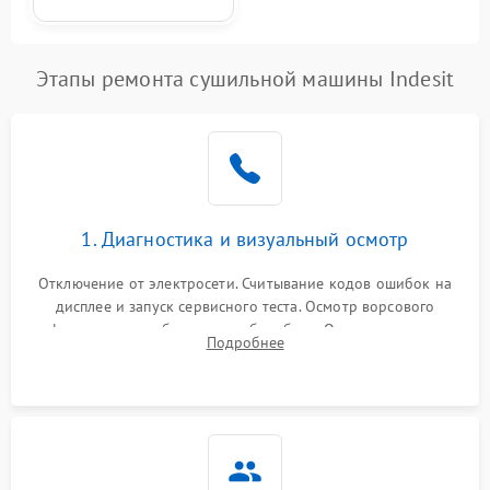
Этапы ремонта сушильной машины Indesit
1. Диагностика и визуальный осмотр
Отключение от электросети. Считывание кодов ошибок на
дисплее и запуск сервисного теста. Осмотр ворсового
фильтра, теплообменника и барабана. Опрос клиента о
Подробнее
неисправностях (не сушит, не крутит барабан, сильно шумит
или выдает ошибку).