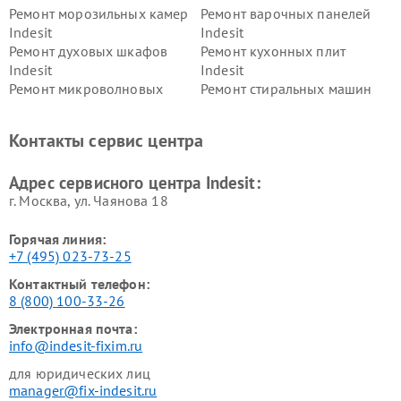
Ремонт морозильных камер
Ремонт варочных панелей
Indesit
Indesit
Ремонт духовых шкафов
Ремонт кухонных плит
Indesit
Indesit
Ремонт микроволновых
Ремонт стиральных машин
печей Indesit
Indesit
Ремонт холодильных камер
Ремонт сушильных машин
Контакты сервис центра
Indesit
Indesit
Адрес сервисного центра Indesit:
г. Москва, ул. Чаянова 18
Горячая линия:
+7 (495) 023-73-25
Контактный телефон:
8 (800) 100-33-26
Электронная почта:
info@indesit-fixim.ru
для юридических лиц
manager@fix-indesit.ru