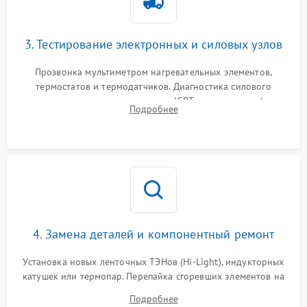
3. Тестирование электронных и силовых узлов
Прозвонка мультиметром нагревательных элементов,
термостатов и термодатчиков. Диагностика силового
модуля, реле, диодных мостов и IGBT-транзисторов (для
Подробнее
индукции). Проверка кранов и газ-контроля (для газовых
панелей).
4. Замена деталей и компонентный ремонт
Установка новых ленточных ТЭНов (Hi-Light), индукторных
катушек или термопар. Перепайка сгоревших элементов на
плате управления, восстановление токопроводящих
Подробнее
дорожек. Очистка контактов и замена поврежденной