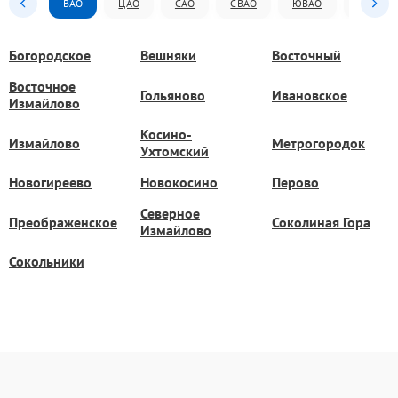
ВАО
ЦАО
САО
СВАО
ЮВАО
ЮАО
Богородское
Вешняки
Восточный
Восточное
Гольяново
Ивановское
Измайлово
Косино-
Измайлово
Метрогородок
Ухтомский
Новогиреево
Новокосино
Перово
Северное
Преображенское
Соколиная Гора
Измайлово
Сокольники