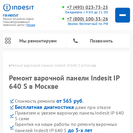
+7 (495) 023-73-25
Ежедневно с 9:00 до 21:00
FIX-INDESIT
+7 (800) 100-33-26
Ремонт устройств Indesit
Специализированный
Звонок бесплатный по РФ
cервисный центр г.
Москва
Мы ремонтируем
Позвонить
оскве
Ремонт варочной панели Indesit IP 640 S в Москве
Ремонт варочной панели Indesit IP
640 S в Москве
от 565 руб.
Стоимость ремонта
Бесплатная диагностика
даже при отказе
Привезем и увезем варочную панель Indesit IP 640
S сами
Ремонт морозильных камер Indesit
Ремонт стиральных машин Indesit
Ремонт сушильных машин Indesit
Ремонт посудомоечных машин Indesit
Ремонт микроволновых печей Indesit
Ремонт холодильных камер Indesit
Гарантия на наши работы по ремонту варочных
до 3-х лет
панелей Indesit IP 640 S