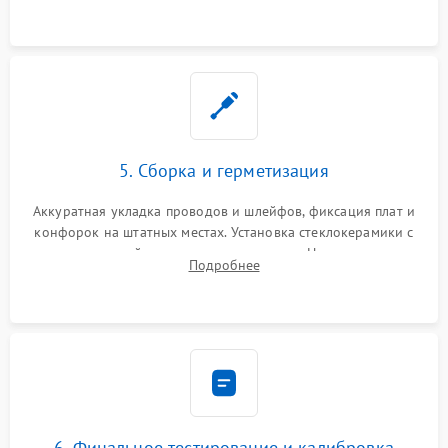
проводки.
5. Сборка и герметизация
Аккуратная укладка проводов и шлейфов, фиксация плат и
конфорок на штатных местах. Установка стеклокерамики с
проверкой равномерности зазоров. Нанесение
Подробнее
термостойкого герметика или укладка уплотнительной
ленты по контуру.
6. Финальное тестирование и калибровка