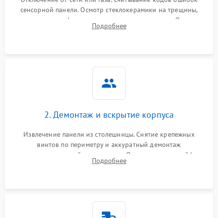
сенсорной панели. Осмотр стеклокерамики на трещины,
проверка конфорок на равномерность нагрева. Опрос
Подробнее
клиента о симптомах (не включается, не видит посуду,
щелкает).
2. Демонтаж и вскрытие корпуса
Извлечение панели из столешницы. Снятие крепежных
винтов по периметру и аккуратный демонтаж
стеклокерамической поверхности. Отсоединение шлейфов
Подробнее
сенсорного блока для доступа к силовым платам, катушкам
или ТЭНам.