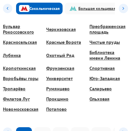
Сокольническая
Большая кольцевая
Бульвар
Преображенская
Черкизовская
Рокоссовского
площадь
Красносельская
Красные Ворота
Чистые пруды
Библиотека
Лубянка
Охотный Ряд
имени Ленина
Кропоткинская
Фрунзенская
Спортивная
Воробьёвы горы
Университет
Юго-Западная
Тропарёво
Румянцево
Саларьево
Филатов Луг
Прокшино
Ольховая
Новомосковская
Потапово