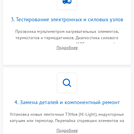
3. Тестирование электронных и силовых узлов
Прозвонка мультиметром нагревательных элементов,
термостатов и термодатчиков. Диагностика силового
модуля, реле, диодных мостов и IGBT-транзисторов (для
Подробнее
индукции). Проверка кранов и газ-контроля (для газовых
панелей).
4. Замена деталей и компонентный ремонт
Установка новых ленточных ТЭНов (Hi-Light), индукторных
катушек или термопар. Перепайка сгоревших элементов на
плате управления, восстановление токопроводящих
Подробнее
дорожек. Очистка контактов и замена поврежденной