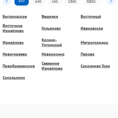
ВАО
ЦАО
САО
СВАО
ЮВАО
ЮАО
Богородское
Вешняки
Восточный
Восточное
Гольяново
Ивановское
Измайлово
Косино-
Измайлово
Метрогородок
Ухтомский
Новогиреево
Новокосино
Перово
Северное
Преображенское
Соколиная Гора
Измайлово
Сокольники