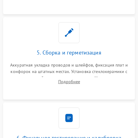
проводки.
5. Сборка и герметизация
Аккуратная укладка проводов и шлейфов, фиксация плат и
конфорок на штатных местах. Установка стеклокерамики с
проверкой равномерности зазоров. Нанесение
Подробнее
термостойкого герметика или укладка уплотнительной
ленты по контуру.
6. Финальное тестирование и калибровка