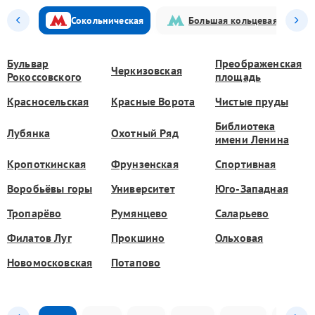
Сокольническая
Большая кольцевая
Бульвар
Преображенская
Черкизовская
Рокоссовского
площадь
Красносельская
Красные Ворота
Чистые пруды
Библиотека
Лубянка
Охотный Ряд
имени Ленина
Кропоткинская
Фрунзенская
Спортивная
Воробьёвы горы
Университет
Юго-Западная
Тропарёво
Румянцево
Саларьево
Филатов Луг
Прокшино
Ольховая
Новомосковская
Потапово