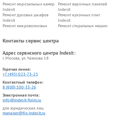
Ремонт морозильных камер
Ремонт варочных панелей
Indesit
Indesit
Ремонт духовых шкафов
Ремонт кухонных плит
Indesit
Indesit
Ремонт микроволновых
Ремонт стиральных машин
печей Indesit
Indesit
Ремонт холодильных камер
Ремонт сушильных машин
Контакты сервис центра
Indesit
Indesit
Адрес сервисного центра Indesit:
г. Москва, ул. Чаянова 18
Горячая линия:
+7 (495) 023-73-25
Контактный телефон:
8 (800) 100-33-26
Электронная почта:
info@indesit-fixim.ru
для юридических лиц
manager@fix-indesit.ru