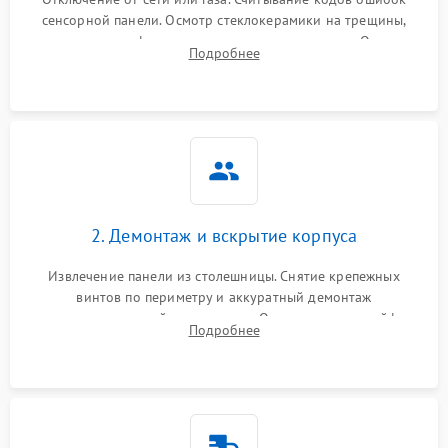
сенсорной панели. Осмотр стеклокерамики на трещины,
проверка конфорок на равномерность нагрева. Опрос
Подробнее
клиента о симптомах (не включается, не видит посуду,
щелкает).
2. Демонтаж и вскрытие корпуса
Извлечение панели из столешницы. Снятие крепежных
винтов по периметру и аккуратный демонтаж
стеклокерамической поверхности. Отсоединение шлейфов
Подробнее
сенсорного блока для доступа к силовым платам, катушкам
или ТЭНам.