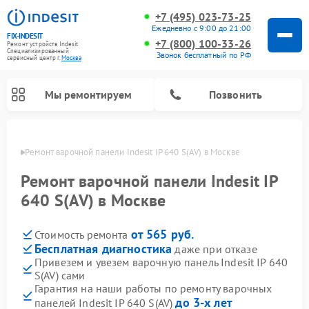
+7 (495) 023-73-25
Ежедневно с 9:00 до 21:00
FIX-INDESIT
+7 (800) 100-33-26
Ремонт устройств Indesit
Специализированный
Звонок бесплатный по РФ
cервисный центр г.
Москва
Мы ремонтируем
Позвонить
оскве
Ремонт варочной панели Indesit IP 640 S(AV) в Москве
Ремонт варочной панели Indesit IP
640 S(AV) в Москве
от 565 руб.
Стоимость ремонта
Бесплатная диагностика
даже при отказе
Привезем и увезем варочную панель Indesit IP 640
S(AV) сами
Ремонт морозильных камер Indesit
Ремонт стиральных машин Indesit
Ремонт сушильных машин Indesit
Ремонт посудомоечных машин Indesit
Ремонт микроволновых печей Indesit
Ремонт холодильных камер Indesit
Гарантия на наши работы по ремонту варочных
до 3-х лет
панелей Indesit IP 640 S(AV)