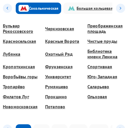
Сокольническая
Большая кольцевая
Бульвар
Преображенская
Черкизовская
Рокоссовского
площадь
Красносельская
Красные Ворота
Чистые пруды
Библиотека
Лубянка
Охотный Ряд
имени Ленина
Кропоткинская
Фрунзенская
Спортивная
Воробьёвы горы
Университет
Юго-Западная
Тропарёво
Румянцево
Саларьево
Филатов Луг
Прокшино
Ольховая
Новомосковская
Потапово