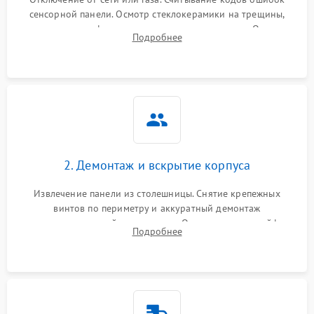
сенсорной панели. Осмотр стеклокерамики на трещины,
проверка конфорок на равномерность нагрева. Опрос
Подробнее
клиента о симптомах (не включается, не видит посуду,
щелкает).
2. Демонтаж и вскрытие корпуса
Извлечение панели из столешницы. Снятие крепежных
винтов по периметру и аккуратный демонтаж
стеклокерамической поверхности. Отсоединение шлейфов
Подробнее
сенсорного блока для доступа к силовым платам, катушкам
или ТЭНам.