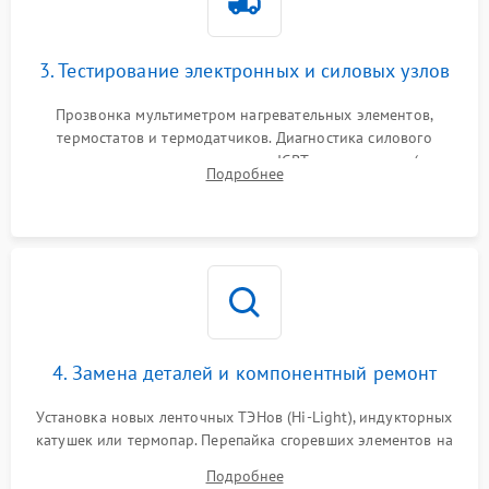
3. Тестирование электронных и силовых узлов
Прозвонка мультиметром нагревательных элементов,
термостатов и термодатчиков. Диагностика силового
модуля, реле, диодных мостов и IGBT-транзисторов (для
Подробнее
индукции). Проверка кранов и газ-контроля (для газовых
панелей).
4. Замена деталей и компонентный ремонт
Установка новых ленточных ТЭНов (Hi-Light), индукторных
катушек или термопар. Перепайка сгоревших элементов на
плате управления, восстановление токопроводящих
Подробнее
дорожек. Очистка контактов и замена поврежденной