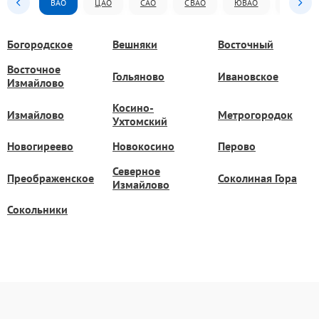
ВАО
ЦАО
САО
СВАО
ЮВАО
ЮАО
Богородское
Вешняки
Восточный
Восточное
Гольяново
Ивановское
Измайлово
Косино-
Измайлово
Метрогородок
Ухтомский
Новогиреево
Новокосино
Перово
Северное
Преображенское
Соколиная Гора
Измайлово
Сокольники