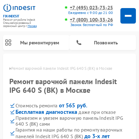
+7 (495) 023-73-25
Ежедневно с 9:00 до 21:00
FIX-INDESIT
+7 (800) 100-33-26
Ремонт устройств Indesit
Специализированный
Звонок бесплатный по РФ
cервисный центр г.
Москва
Мы ремонтируем
Позвонить
оскве
Ремонт варочной панели Indesit IPG 640 S (BK) в Москве
Ремонт варочной панели Indesit
IPG 640 S (BK) в Москве
от 565 руб.
Стоимость ремонта
Бесплатная диагностика
даже при отказе
Привезем и увезем варочную панель Indesit IPG
640 S (BK) сами
Ремонт морозильных камер Indesit
Ремонт стиральных машин Indesit
Ремонт сушильных машин Indesit
Ремонт посудомоечных машин Indesit
Ремонт микроволновых печей Indesit
Ремонт холодильных камер Indesit
Гарантия на наши работы по ремонту варочных
до 3-х лет
панелей Indesit IPG 640 S (BK)