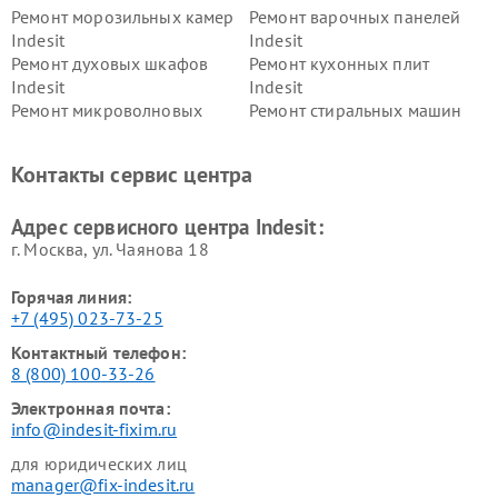
Ремонт морозильных камер
Ремонт варочных панелей
Indesit
Indesit
Ремонт духовых шкафов
Ремонт кухонных плит
Indesit
Indesit
Ремонт микроволновых
Ремонт стиральных машин
печей Indesit
Indesit
Ремонт холодильных камер
Ремонт сушильных машин
Контакты сервис центра
Indesit
Indesit
Адрес сервисного центра Indesit:
г. Москва, ул. Чаянова 18
Горячая линия:
+7 (495) 023-73-25
Контактный телефон:
8 (800) 100-33-26
Электронная почта:
info@indesit-fixim.ru
для юридических лиц
manager@fix-indesit.ru