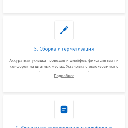
проводки.
5. Сборка и герметизация
Аккуратная укладка проводов и шлейфов, фиксация плат и
конфорок на штатных местах. Установка стеклокерамики с
проверкой равномерности зазоров. Нанесение
Подробнее
термостойкого герметика или укладка уплотнительной
ленты по контуру.
6. Финальное тестирование и калибровка