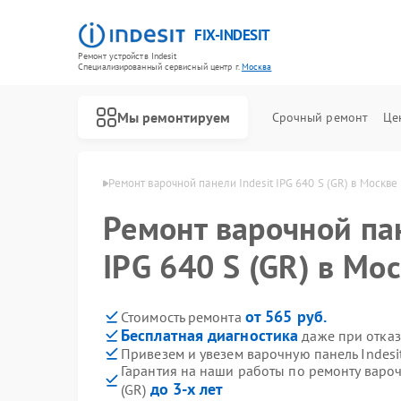
FIX-INDESIT
Ремонт устройств Indesit
Специализированный cервисный центр г.
Москва
Мы ремонтируем
Срочный ремонт
Це
ей Indesit в Москве
Ремонт варочной панели Indesit IPG 640 S (GR) в Москве
Ремонт варочной пан
IPG 640 S (GR) в Мо
от 565 руб.
Стоимость ремонта
Бесплатная диагностика
даже при отказ
Привезем и увезем варочную панель Indesit
Гарантия на наши работы по ремонту вароч
до 3-х лет
(GR)
Ремонт холодильников Indesit
Ремонт посудомоечных машин Indesit
Ремонт морозильных камер Indesit
Ремонт духовых шкафов Indesit
Ремонт микроволновых печей Indesit
Ремонт стиральных машин Indesit
Ремонт холодильных камер Indesit
Ремонт сушильных машин Indesit