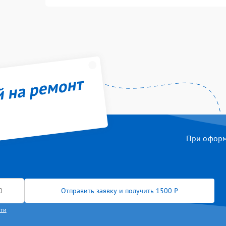
й на ремонт
При оформл
Отправить заявку и получить 1500 ₽
сти