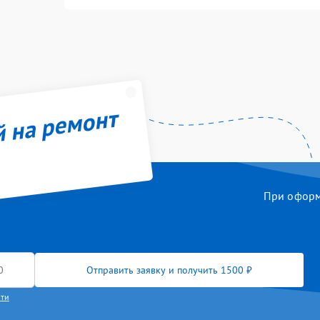
й на ремонт
При оформл
Отправить заявку и получить 1500 ₽
сти