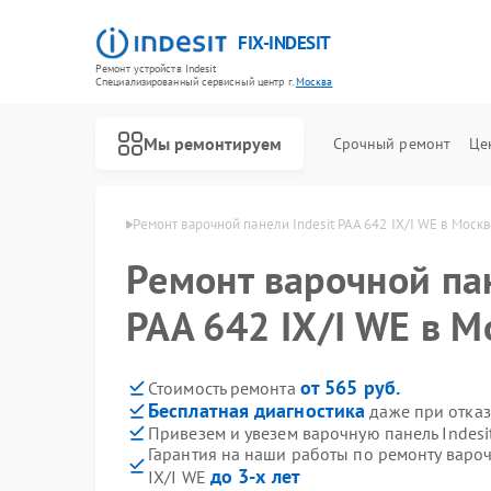
FIX-INDESIT
Ремонт устройств Indesit
Специализированный cервисный центр г.
Москва
Мы ремонтируем
Срочный ремонт
Це
ей Indesit в Москве
Ремонт варочной панели Indesit PAA 642 IX/I WE в Моск
Ремонт варочной пан
PAA 642 IX/I WE в М
от 565 руб.
Стоимость ремонта
Бесплатная диагностика
даже при отказ
Привезем и увезем варочную панель Indesit
Гарантия на наши работы по ремонту вароч
до 3-х лет
IX/I WE
Ремонт холодильников Indesit
Ремонт посудомоечных машин Indesit
Ремонт морозильных камер Indesit
Ремонт духовых шкафов Indesit
Ремонт микроволновых печей Indesit
Ремонт стиральных машин Indesit
Ремонт холодильных камер Indesit
Ремонт сушильных машин Indesit