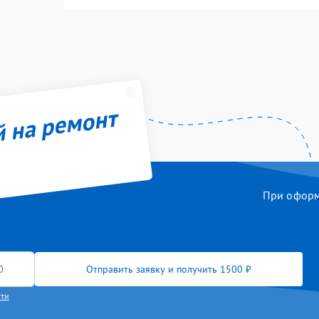
й на ремонт
При оформл
Отправить заявку и получить 1500 ₽
сти