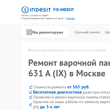
FIX-INDESIT
Ремонт устройств Indesit
Специализированный cервисный центр г.
Москва
Мы ремонтируем
Срочный ремонт
Це
ей Indesit в Москве
Ремонт варочной панели Indesit PI 631 A (IX) в Москве
Ремонт варочной пан
631 A (IX) в Москве
от 565 руб.
Стоимость ремонта
Бесплатная диагностика
даже при отказ
Привезем и увезем варочную панель Indesit 
Гарантия на наши работы по ремонту варочн
до 3-х лет
(IX)
Ремонт холодильников Indesit
Ремонт посудомоечных машин Indesit
Ремонт морозильных камер Indesit
Ремонт духовых шкафов Indesit
Ремонт микроволновых печей Indesit
Ремонт стиральных машин Indesit
Ремонт холодильных камер Indesit
Ремонт сушильных машин Indesit