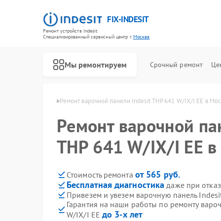
FIX-INDESIT
Ремонт устройств Indesit
Специализированный cервисный центр г.
Москва
Мы ремонтируем
Срочный ремонт
Це
ей Indesit в Москве
Ремонт варочной панели Indesit THP 641 W/IX/I EE в Мо
Ремонт варочной пан
THP 641 W/IX/I EE в
от 565 руб.
Стоимость ремонта
Бесплатная диагностика
даже при отказ
Привезем и увезем варочную панель Indesi
Гарантия на наши работы по ремонту вароч
до 3-х лет
W/IX/I EE
Ремонт холодильников Indesit
Ремонт посудомоечных машин Indesit
Ремонт морозильных камер Indesit
Ремонт духовых шкафов Indesit
Ремонт микроволновых печей Indesit
Ремонт стиральных машин Indesit
Ремонт холодильных камер Indesit
Ремонт сушильных машин Indesit