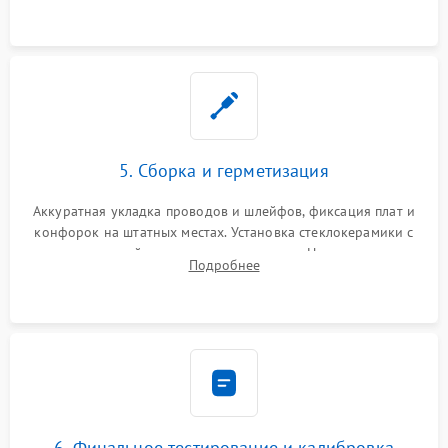
проводки.
5. Сборка и герметизация
Аккуратная укладка проводов и шлейфов, фиксация плат и
конфорок на штатных местах. Установка стеклокерамики с
проверкой равномерности зазоров. Нанесение
Подробнее
термостойкого герметика или укладка уплотнительной
ленты по контуру.
6. Финальное тестирование и калибровка