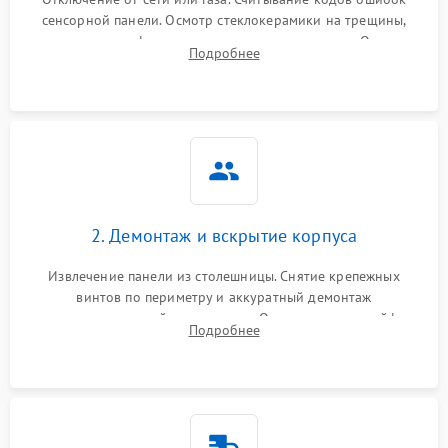
сенсорной панели. Осмотр стеклокерамики на трещины,
проверка конфорок на равномерность нагрева. Опрос
Подробнее
клиента о симптомах (не включается, не видит посуду,
щелкает).
2. Демонтаж и вскрытие корпуса
Извлечение панели из столешницы. Снятие крепежных
винтов по периметру и аккуратный демонтаж
стеклокерамической поверхности. Отсоединение шлейфов
Подробнее
сенсорного блока для доступа к силовым платам, катушкам
или ТЭНам.