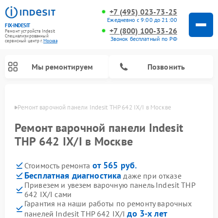
+7 (495) 023-73-25
Ежедневно с 9:00 до 21:00
FIX-INDESIT
+7 (800) 100-33-26
Ремонт устройств Indesit
Специализированный
Звонок бесплатный по РФ
cервисный центр г.
Москва
Мы ремонтируем
Позвонить
оскве
Ремонт варочной панели Indesit THP 642 IX/I в Москве
Ремонт варочной панели Indesit
THP 642 IX/I в Москве
от 565 руб.
Стоимость ремонта
Бесплатная диагностика
даже при отказе
Привезем и увезем варочную панель Indesit THP
642 IX/I сами
Ремонт морозильных камер Indesit
Ремонт стиральных машин Indesit
Ремонт сушильных машин Indesit
Ремонт посудомоечных машин Indesit
Ремонт микроволновых печей Indesit
Ремонт холодильных камер Indesit
Гарантия на наши работы по ремонту варочных
до 3-х лет
панелей Indesit THP 642 IX/I