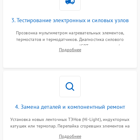
3. Тестирование электронных и силовых узлов
Прозвонка мультиметром нагревательных элементов,
термостатов и термодатчиков. Диагностика силового
модуля, реле, диодных мостов и IGBT-транзисторов (для
Подробнее
индукции). Проверка кранов и газ-контроля (для газовых
панелей).
4. Замена деталей и компонентный ремонт
Установка новых ленточных ТЭНов (Hi-Light), индукторных
катушек или термопар. Перепайка сгоревших элементов на
плате управления, восстановление токопроводящих
Подробнее
дорожек. Очистка контактов и замена поврежденной