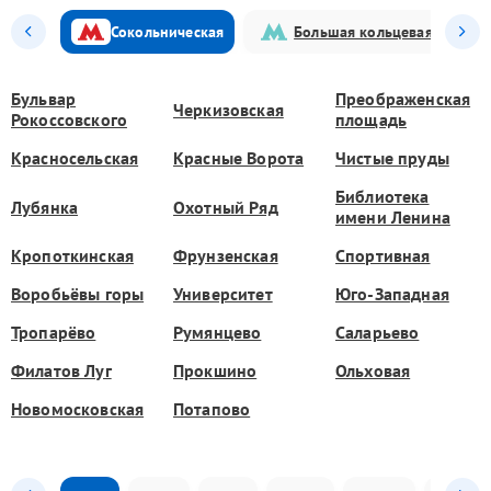
Сокольническая
Большая кольцевая
Бульвар
Преображенская
Черкизовская
Рокоссовского
площадь
Красносельская
Красные Ворота
Чистые пруды
Библиотека
Лубянка
Охотный Ряд
имени Ленина
Кропоткинская
Фрунзенская
Спортивная
Воробьёвы горы
Университет
Юго-Западная
Тропарёво
Румянцево
Саларьево
Филатов Луг
Прокшино
Ольховая
Новомосковская
Потапово