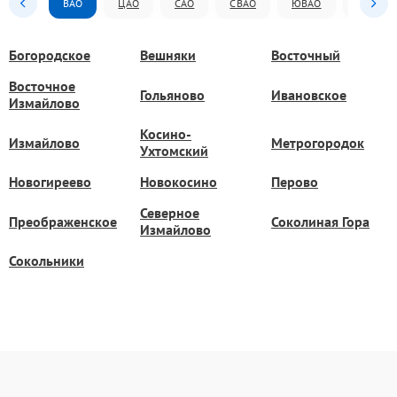
ВАО
ЦАО
САО
СВАО
ЮВАО
ЮАО
Богородское
Вешняки
Восточный
Восточное
Гольяново
Ивановское
Измайлово
Косино-
Измайлово
Метрогородок
Ухтомский
Новогиреево
Новокосино
Перово
Северное
Преображенское
Соколиная Гора
Измайлово
Сокольники