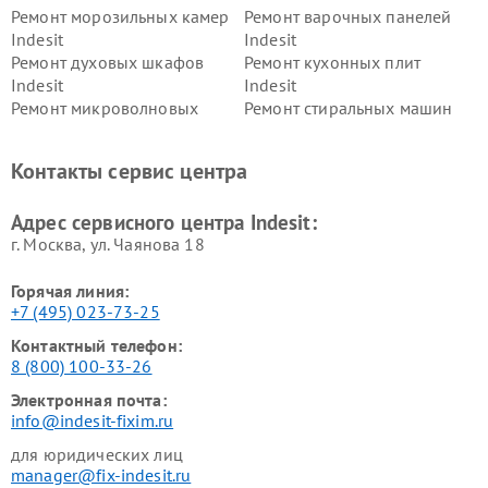
Ремонт морозильных камер
Ремонт варочных панелей
Indesit
Indesit
Ремонт духовых шкафов
Ремонт кухонных плит
Indesit
Indesit
Ремонт микроволновых
Ремонт стиральных машин
печей Indesit
Indesit
Ремонт холодильных камер
Ремонт сушильных машин
Контакты сервис центра
Indesit
Indesit
Адрес сервисного центра Indesit:
г. Москва, ул. Чаянова 18
Горячая линия:
+7 (495) 023-73-25
Контактный телефон:
8 (800) 100-33-26
Электронная почта:
info@indesit-fixim.ru
для юридических лиц
manager@fix-indesit.ru