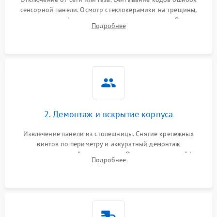
сенсорной панели. Осмотр стеклокерамики на трещины,
проверка конфорок на равномерность нагрева. Опрос
Подробнее
клиента о симптомах (не включается, не видит посуду,
щелкает).
2. Демонтаж и вскрытие корпуса
Извлечение панели из столешницы. Снятие крепежных
винтов по периметру и аккуратный демонтаж
стеклокерамической поверхности. Отсоединение шлейфов
Подробнее
сенсорного блока для доступа к силовым платам, катушкам
или ТЭНам.