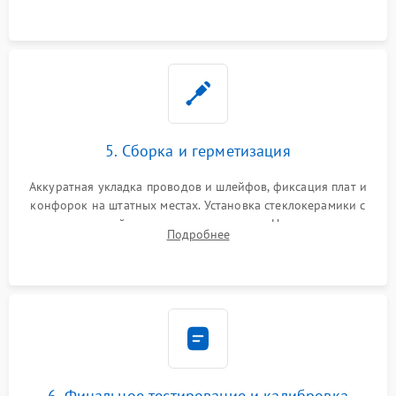
проводки.
5. Сборка и герметизация
Аккуратная укладка проводов и шлейфов, фиксация плат и
конфорок на штатных местах. Установка стеклокерамики с
проверкой равномерности зазоров. Нанесение
Подробнее
термостойкого герметика или укладка уплотнительной
ленты по контуру.
6. Финальное тестирование и калибровка