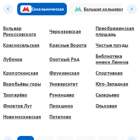
Сокольническая
Большая кольцевая
Бульвар
Преображенская
Черкизовская
Рокоссовского
площадь
Красносельская
Красные Ворота
Чистые пруды
Библиотека
Лубянка
Охотный Ряд
имени Ленина
Кропоткинская
Фрунзенская
Спортивная
Воробьёвы горы
Университет
Юго-Западная
Тропарёво
Румянцево
Саларьево
Филатов Луг
Прокшино
Ольховая
Новомосковская
Потапово