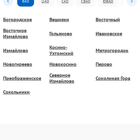
ВАО
ЦАО
САО
СВАО
ЮВАО
ЮАО
Богородское
Вешняки
Восточный
Восточное
Гольяново
Ивановское
Измайлово
Косино-
Измайлово
Метрогородок
Ухтомский
Новогиреево
Новокосино
Перово
Северное
Преображенское
Соколиная Гора
Измайлово
Сокольники