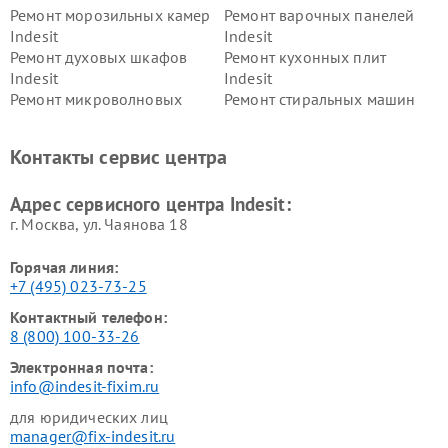
Ремонт морозильных камер
Ремонт варочных панелей
Indesit
Indesit
Ремонт духовых шкафов
Ремонт кухонных плит
Indesit
Indesit
Ремонт микроволновых
Ремонт стиральных машин
печей Indesit
Indesit
Ремонт холодильных камер
Ремонт сушильных машин
Контакты сервис центра
Indesit
Indesit
Адрес сервисного центра Indesit:
г. Москва, ул. Чаянова 18
Горячая линия:
+7 (495) 023-73-25
Контактный телефон:
8 (800) 100-33-26
Электронная почта:
info@indesit-fixim.ru
для юридических лиц
manager@fix-indesit.ru