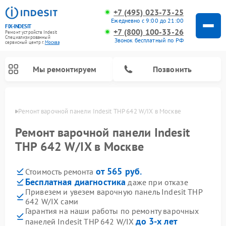
+7 (495) 023-73-25
Ежедневно с 9:00 до 21:00
FIX-INDESIT
+7 (800) 100-33-26
Ремонт устройств Indesit
Специализированный
Звонок бесплатный по РФ
cервисный центр г.
Москва
Мы ремонтируем
Позвонить
оскве
Ремонт варочной панели Indesit THP 642 W/IX в Москве
Ремонт варочной панели Indesit
THP 642 W/IX в Москве
от 565 руб.
Стоимость ремонта
Бесплатная диагностика
даже при отказе
Привезем и увезем варочную панель Indesit THP
642 W/IX сами
Ремонт морозильных камер Indesit
Ремонт стиральных машин Indesit
Ремонт сушильных машин Indesit
Ремонт посудомоечных машин Indesit
Ремонт микроволновых печей Indesit
Ремонт холодильных камер Indesit
Гарантия на наши работы по ремонту варочных
до 3-х лет
панелей Indesit THP 642 W/IX