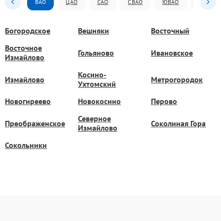
ВАО
ЦАО
САО
СВАО
ЮВАО
ЮАО
Богородское
Вешняки
Восточный
Восточное
Гольяново
Ивановское
Измайлово
Косино-
Измайлово
Метрогородок
Ухтомский
Новогиреево
Новокосино
Перово
Северное
Преображенское
Соколиная Гора
Измайлово
Сокольники