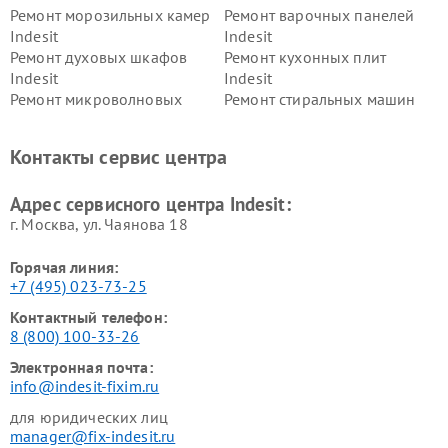
Ремонт морозильных камер
Ремонт варочных панелей
Indesit
Indesit
Ремонт духовых шкафов
Ремонт кухонных плит
Indesit
Indesit
Ремонт микроволновых
Ремонт стиральных машин
печей Indesit
Indesit
Ремонт холодильных камер
Ремонт сушильных машин
Контакты сервис центра
Indesit
Indesit
Адрес сервисного центра Indesit:
г. Москва, ул. Чаянова 18
Горячая линия:
+7 (495) 023-73-25
Контактный телефон:
8 (800) 100-33-26
Электронная почта:
info@indesit-fixim.ru
для юридических лиц
manager@fix-indesit.ru