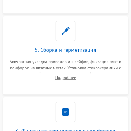
проводки.
5. Сборка и герметизация
Аккуратная укладка проводов и шлейфов, фиксация плат и
конфорок на штатных местах. Установка стеклокерамики с
проверкой равномерности зазоров. Нанесение
Подробнее
термостойкого герметика или укладка уплотнительной
ленты по контуру.
6. Финальное тестирование и калибровка