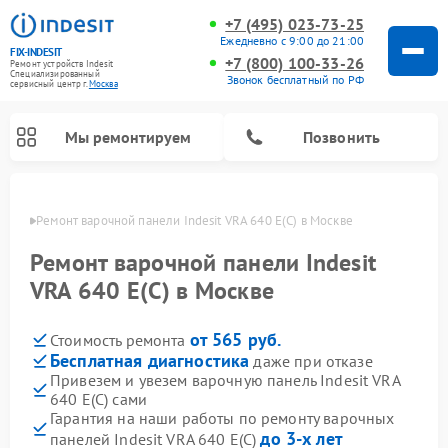
+7 (495) 023-73-25
Ежедневно с 9:00 до 21:00
FIX-INDESIT
+7 (800) 100-33-26
Ремонт устройств Indesit
Специализированный
Звонок бесплатный по РФ
cервисный центр г.
Москва
Мы ремонтируем
Позвонить
оскве
Ремонт варочной панели Indesit VRA 640 E(C) в Москве
Ремонт варочной панели Indesit
VRA 640 E(C) в Москве
от 565 руб.
Стоимость ремонта
Бесплатная диагностика
даже при отказе
Привезем и увезем варочную панель Indesit VRA
640 E(C) сами
Ремонт морозильных камер Indesit
Ремонт стиральных машин Indesit
Ремонт сушильных машин Indesit
Ремонт посудомоечных машин Indesit
Ремонт микроволновых печей Indesit
Ремонт холодильных камер Indesit
Гарантия на наши работы по ремонту варочных
до 3-х лет
панелей Indesit VRA 640 E(C)