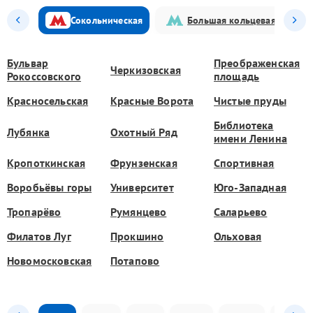
Сокольническая
Большая кольцевая
Бульвар
Преображенская
Черкизовская
Рокоссовского
площадь
Красносельская
Красные Ворота
Чистые пруды
Библиотека
Лубянка
Охотный Ряд
имени Ленина
Кропоткинская
Фрунзенская
Спортивная
Воробьёвы горы
Университет
Юго-Западная
Тропарёво
Румянцево
Саларьево
Филатов Луг
Прокшино
Ольховая
Новомосковская
Потапово