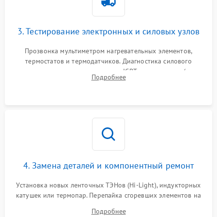
3. Тестирование электронных и силовых узлов
Прозвонка мультиметром нагревательных элементов,
термостатов и термодатчиков. Диагностика силового
модуля, реле, диодных мостов и IGBT-транзисторов (для
Подробнее
индукции). Проверка кранов и газ-контроля (для газовых
панелей).
4. Замена деталей и компонентный ремонт
Установка новых ленточных ТЭНов (Hi-Light), индукторных
катушек или термопар. Перепайка сгоревших элементов на
плате управления, восстановление токопроводящих
Подробнее
дорожек. Очистка контактов и замена поврежденной