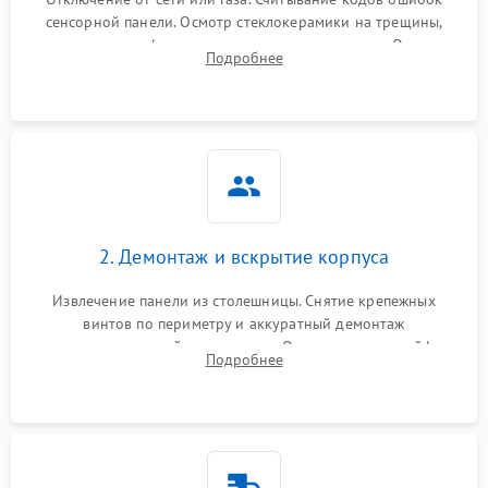
сенсорной панели. Осмотр стеклокерамики на трещины,
проверка конфорок на равномерность нагрева. Опрос
Подробнее
клиента о симптомах (не включается, не видит посуду,
щелкает).
2. Демонтаж и вскрытие корпуса
Извлечение панели из столешницы. Снятие крепежных
винтов по периметру и аккуратный демонтаж
стеклокерамической поверхности. Отсоединение шлейфов
Подробнее
сенсорного блока для доступа к силовым платам, катушкам
или ТЭНам.