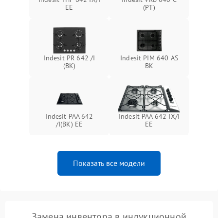
EE
(PT)
Indesit PR 642 /I
Indesit PIM 640 AS
(BK)
BK
Indesit PAA 642
Indesit PAA 642 IX/I
/I(BK) EE
EE
Показать все модели
Замена инвентора в индукционной