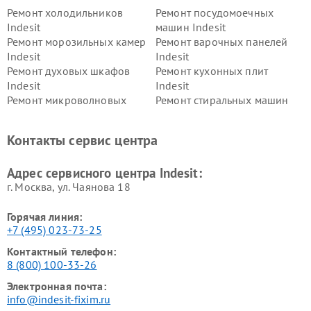
Ремонт холодильников
Ремонт посудомоечных
Indesit
машин Indesit
Ремонт морозильных камер
Ремонт варочных панелей
Indesit
Indesit
Ремонт духовых шкафов
Ремонт кухонных плит
Indesit
Indesit
Ремонт микроволновых
Ремонт стиральных машин
печей Indesit
Indesit
Ремонт холодильных камер
Ремонт сушильных машин
Контакты сервис центра
Indesit
Indesit
Адрес сервисного центра Indesit:
г. Москва, ул. Чаянова 18
Горячая линия:
+7 (495) 023-73-25
Контактный телефон:
8 (800) 100-33-26
Электронная почта:
info@indesit-fixim.ru