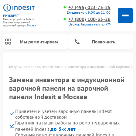
+7 (495) 023-73-25
Ежедневно с 9:00 до 21:00
FIX-INDESIT
+7 (800) 100-33-26
Ремонт устройств Indesit
Специализированный
Звонок бесплатный по РФ
cервисный центр г.
Москва
Мы ремонтируем
Позвонить
оскве
Варочная панель Indesit замена инвентора в индукционной варочной 
Замена инвентора в индукционной
варочной панели на варочной
панели Indesit в Москве
Привезем и увезем варочную панель Indesit
собственной доставкой
Гарантия на наши работы по ремонту варочных
Ремонт морозильных камер Indesit
Ремонт стиральных машин Indesit
Ремонт сушильных машин Indesit
Ремонт посудомоечных машин Indesit
Ремонт микроволновых печей Indesit
Ремонт холодильных камер Indesit
до 3-х лет
панелей Indesit
Срочный ремонт варочных панелей Indesit в