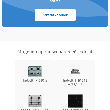
время
Заказать звонок
Модели варочных панелей Indesit
Indesit IP 640 S
Indesit THP 641
W/IX/I EE
Indesit THP 642 IX/I
Indesit VRB 640 C