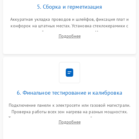
5. Сборка и герметизация
Аккуратная укладка проводов и шлейфов, фиксация плат и
конфорок на штатных местах. Установка стеклокерамики с
проверкой равномерности зазоров. Нанесение
Подробнее
термостойкого герметика или укладка уплотнительной
ленты по контуру.
6. Финальное тестирование и калибровка
Подключение панели к электросети или газовой магистрали.
Проверка работы всех зон нагрева на разных мощностях.
Тестирование сенсорного управления, таймера, индикаторов
Подробнее
остаточного тепла и систем защиты от перегрева.