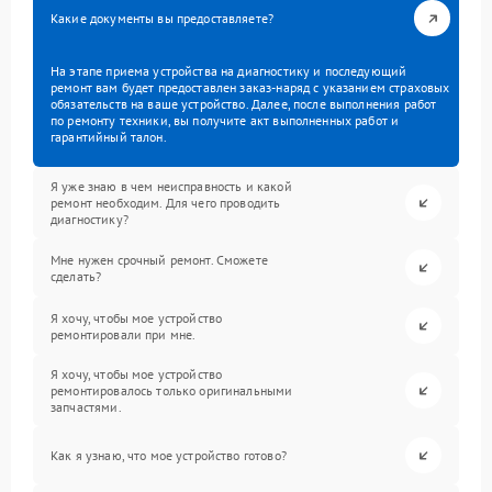
Какие документы вы предоставляете?
На этапе приема устройства на диагностику и последующий
ремонт вам будет предоставлен заказ-наряд с указанием страховых
обязательств на ваше устройство. Далее, после выполнения работ
по ремонту техники, вы получите акт выполненных работ и
гарантийный талон.
Я уже знаю в чем неисправность и какой
ремонт необходим. Для чего проводить
диагностику?
Мне нужен срочный ремонт. Сможете
сделать?
Я хочу, чтобы мое устройство
ремонтировали при мне.
Я хочу, чтобы мое устройство
ремонтировалось только оригинальными
запчастями.
Как я узнаю, что мое устройство готово?