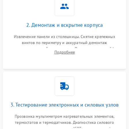
2. Демонтаж и вскрытие корпуса
Извлечение панели из столешницы. Снятие крепежных
винтов по периметру и аккуратный демонтаж
стеклокерамической поверхности. Отсоединение шлейфов
Подробнее
сенсорного блока для доступа к силовым платам, катушкам
или ТЭНам.
3. Тестирование электронных и силовых узлов
Прозвонка мультиметром нагревательных элементов,
термостатов и термодатчиков. Диагностика силового
модуля, реле, диодных мостов и IGBT-транзисторов (для