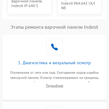
варочной панели
Indesit PAA 642 IX/I
Indesit IP 640 S
WE
Этапы ремонта варочной панели Indesit
1. Диагностика и визуальный осмотр
Отключение от сети или газа. Считывание кодов ошибок
сенсорной панели. Осмотр стеклокерамики на трещины,
проверка конфорок на равномерность нагрева. Опрос
Подробнее
клиента о симптомах (не включается, не видит посуду,
щелкает).