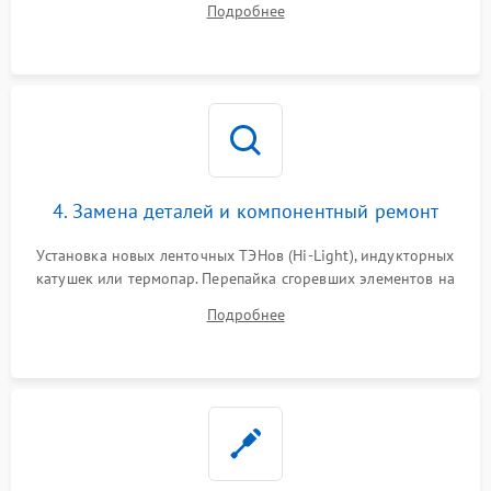
Подробнее
индукции). Проверка кранов и газ-контроля (для газовых
панелей).
4. Замена деталей и компонентный ремонт
Установка новых ленточных ТЭНов (Hi-Light), индукторных
катушек или термопар. Перепайка сгоревших элементов на
плате управления, восстановление токопроводящих
Подробнее
дорожек. Очистка контактов и замена поврежденной
проводки.