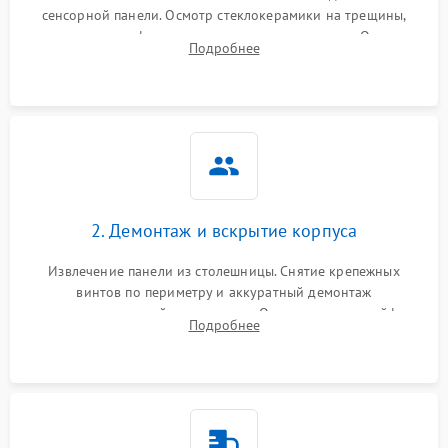
сенсорной панели. Осмотр стеклокерамики на трещины,
проверка конфорок на равномерность нагрева. Опрос
Подробнее
клиента о симптомах (не включается, не видит посуду,
щелкает).
2. Демонтаж и вскрытие корпуса
Извлечение панели из столешницы. Снятие крепежных
винтов по периметру и аккуратный демонтаж
стеклокерамической поверхности. Отсоединение шлейфов
Подробнее
сенсорного блока для доступа к силовым платам, катушкам
или ТЭНам.