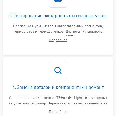
3. Тестирование электронных и силовых узлов
Прозвонка мультиметром нагревательных элементов,
термостатов и термодатчиков. Диагностика силового
модуля, реле, диодных мостов и IGBT-транзисторов (для
Подробнее
индукции). Проверка кранов и газ-контроля (для газовых
панелей).
4. Замена деталей и компонентный ремонт
Установка новых ленточных ТЭНов (Hi-Light), индукторных
катушек или термопар. Перепайка сгоревших элементов на
плате управления, восстановление токопроводящих
Подробнее
дорожек. Очистка контактов и замена поврежденной