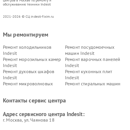
центров в Москве по ремонту и
обслуживанию техники Indesit
2021-2026 © СЦ indesit-fixim.ru
Мы ремонтируем
Ремонт холодильников
Ремонт посудомоечных
Indesit
машин Indesit
Ремонт морозильных камер
Ремонт варочных панелей
Indesit
Indesit
Ремонт духовых шкафов
Ремонт кухонных плит
Indesit
Indesit
Ремонт микроволновых
Ремонт стиральных машин
печей Indesit
Indesit
Ремонт холодильных камер
Ремонт сушильных машин
Контакты сервис центра
Indesit
Indesit
Адрес сервисного центра Indesit:
г. Москва, ул. Чаянова 18