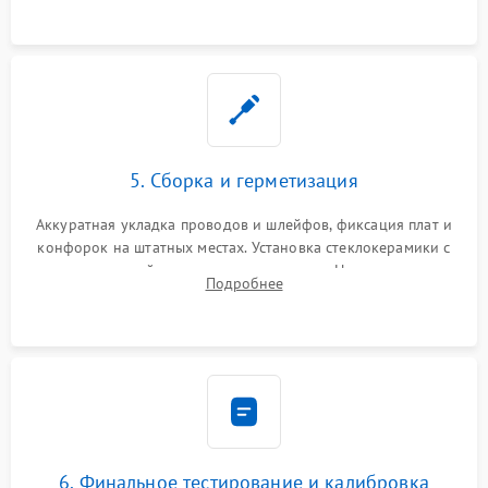
проводки.
5. Сборка и герметизация
Аккуратная укладка проводов и шлейфов, фиксация плат и
конфорок на штатных местах. Установка стеклокерамики с
проверкой равномерности зазоров. Нанесение
Подробнее
термостойкого герметика или укладка уплотнительной
ленты по контуру.
6. Финальное тестирование и калибровка