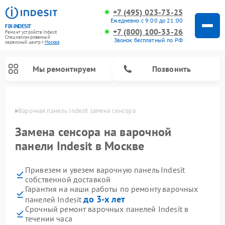
+7 (495) 023-73-25
Ежедневно с 9:00 до 21:00
FIX-INDESIT
+7 (800) 100-33-26
Ремонт устройств Indesit
Специализированный
Звонок бесплатный по РФ
cервисный центр г.
Москва
Мы ремонтируем
Позвонить
оскве
Варочная панель Indesit замена сенсора
Замена сенсора на варочной
панели Indesit в Москве
Привезем и увезем варочную панель Indesit
собственной доставкой
Гарантия на наши работы по ремонту варочных
до 3-х лет
панелей Indesit
Ремонт морозильных камер Indesit
Ремонт стиральных машин Indesit
Ремонт сушильных машин Indesit
Ремонт посудомоечных машин Indesit
Ремонт микроволновых печей Indesit
Ремонт холодильных камер Indesit
Срочный ремонт варочных панелей Indesit в
течении часа