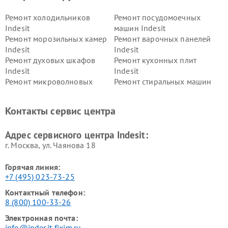
Ремонт холодильников
Ремонт посудомоечных
Indesit
машин Indesit
Ремонт морозильных камер
Ремонт варочных панелей
Indesit
Indesit
Ремонт духовых шкафов
Ремонт кухонных плит
Indesit
Indesit
Ремонт микроволновых
Ремонт стиральных машин
печей Indesit
Indesit
Ремонт холодильных камер
Ремонт сушильных машин
Контакты сервис центра
Indesit
Indesit
Адрес сервисного центра Indesit:
г. Москва, ул. Чаянова 18
Горячая линия:
+7 (495) 023-73-25
Контактный телефон:
8 (800) 100-33-26
Электронная почта:
info@indesit-fixim.ru