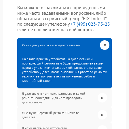
Вы можете ознакомиться с приведенными
ниже часто задаваемыми вопросами, либо
обратиться в сервисный центр “FIX-Indesit”
по следующему телефону
+7 (495) 023-73-25
если не нашли ответ на свой вопрос.
Какие документы вы предоставляете?
На этапе приема устройства на диагностику и
последующий ремонт вам будет предоставлен заказ-
наряд с указанием страховых обязательств на ваше
устройство. Далее, после выполнения работ по ремонту
техники, вы получите акт выполненных работ и
гарантийный талон.
Я уже знаю в чем неисправность и какой
ремонт необходим. Для чего проводить
диагностику?
Мне нужен срочный ремонт. Сможете
сделать?
Я хочу, чтобы мое устройство