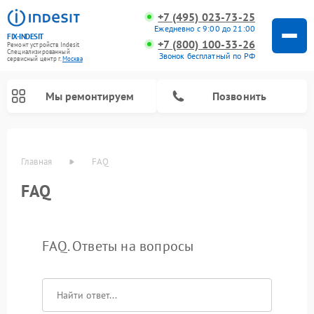
+7 (495) 023-73-25
Ежедневно с 9:00 до 21:00
FIX-INDESIT
+7 (800) 100-33-26
Ремонт устройств Indesit
Специализированный
Звонок бесплатный по РФ
cервисный центр г.
Москва
Мы ремонтируем
Позвонить
Главная
FAQ
FAQ
FAQ. Ответы на вопросы
Ремонт морозильных камер Indesit
Ремонт микроволновых печей Indesit
Ремонт холодильных камер Indesit
Ремонт посудомоечных машин Indesit
Ремонт варочных панелей Indesit
Ремонт стиральных машин Indesit
Ремонт сушильных машин Indesit